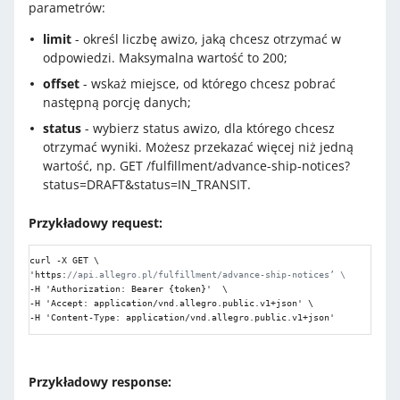
parametrów:
limit
- określ liczbę awizo, jaką chcesz otrzymać w
odpowiedzi. Maksymalna wartość to 200;
offset
- wskaż miejsce, od którego chcesz pobrać
następną porcję danych;
status
- wybierz status awizo, dla którego chcesz
otrzymać wyniki. Możesz przekazać więcej niż jedną
wartość, np. GET /fulfillment/advance-ship-notices?
status=DRAFT&status=IN_TRANSIT.
Przykładowy request:
curl -X GET \

'https
:
//api.allegro.pl/fulfillment/advance-ship-notices’ \
-H 'Authorization
:
 Bearer 
{
token
}
'  \

-H 'Accept
:
 application/vnd.allegro.public.v1+json' \

-H 'Content-Type
:
 application/vnd.allegro.public.v1+json' 
Przykładowy response: