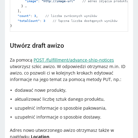
"image"
:
"http://image-url"
// adres zdjęcia produktu 
}
 …

]
,
"count"
:
3
,
// liczba zwróconych wyników
"totalCount"
:
3
// łączna liczba dostępnych wyników
}
Utwórz draft awizo
Za pomocą
POST /fulfillment/advance-ship-notices
utworzysz szkic awizo. W odpowiedzi otrzymasz m.in. ID
awizo, co pozwoli ci w kolejnych krokach edytować
informacje na jego temat za pomocą metody PUT, np.:
dodawać nowe produkty,
aktualizować liczbę sztuk danego produktu,
uzupełnić informacje o sposobie pakowania,
uzupełnić informacje o sposobie dostawy.
Adres nowo utworzonego awizo otrzymasz także w
nagłówku
Location
.