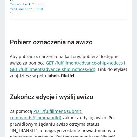
"submittedAt"
:
null
"volumeInCc"
:
1500
}
’
Pobierz oznaczenia na awizo
Aby pobrać oznaczenia na kartony, pobierz dostępne
awizo za pomocą
GET /fulfillment/advance-ship-notices
i
GET /fulfillment/advance-ship-notices/{id}
. Link do etykiet
znajdziesz w polu
labels.fileUrl
.
Zakończ edycję i wyślij awizo
Za pomocą
PUT /fulfillment/submit-
commands/{commandId}
zakończ edycję awizo. Po
prawidłowym żądaniu awizo otrzyma status
"IN_TRANSIT", a magazyn zostanie powiadomiony o
planowanej dostawie. Od tego momentu możliwość