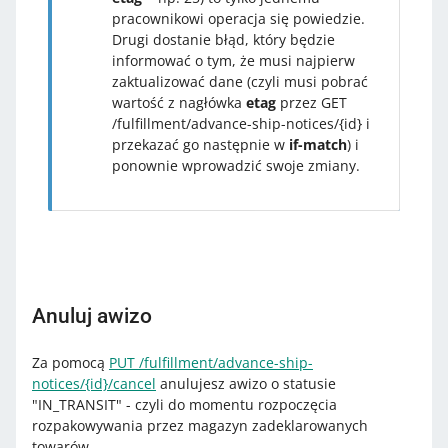
pracownikowi operacja się powiedzie.
Drugi dostanie błąd, który będzie
informować o tym, że musi najpierw
zaktualizować dane (czyli musi pobrać
wartość z nagłówka
etag
przez GET
/fulfillment/advance-ship-notices/{id} i
przekazać go następnie w
if-match
) i
ponownie wprowadzić swoje zmiany.
Anuluj awizo
Za pomocą
PUT /fulfillment/advance-ship-
notices/{id}/cancel
anulujesz awizo o statusie
"IN_TRANSIT" - czyli do momentu rozpoczęcia
rozpakowywania przez magazyn zadeklarowanych
towarów.