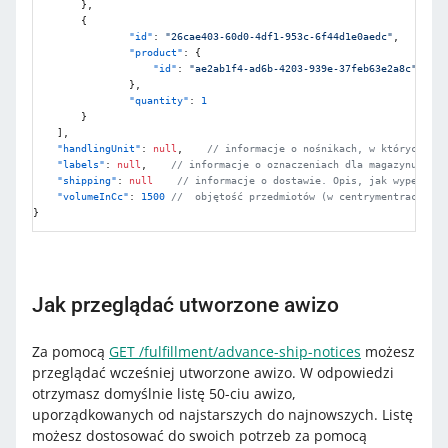
}
,
{
"id"
:
"26cae403-60d0-4df1-953c-6f44d1e0aedc"
,
"product"
:
{
"id"
:
"ae2ab1f4-ad6b-4203-939e-37feb63e2a8c"
}
,
"quantity"
:
1
}
]
,
"handlingUnit"
:
null
,
// informacje o nośnikach, w których zos
"labels"
:
null
,
// informacje o oznaczeniach dla magazynu, sek
"shipping"
:
null
// informacje o dostawie. Opis, jak wypełnić 
"volumeInCc"
:
1500
//  objętość przedmiotów (w centrymentrach sze
}
Jak przeglądać utworzone awizo
Za pomocą
GET /fulfillment/advance-ship-notices
możesz
przeglądać wcześniej utworzone awizo. W odpowiedzi
otrzymasz domyślnie listę 50-ciu awizo,
uporządkowanych od najstarszych do najnowszych. Listę
możesz dostosować do swoich potrzeb za pomocą