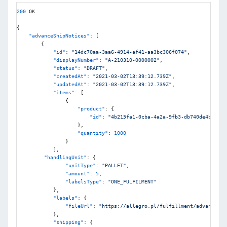
200
 OK

{
"advanceShipNotices"
:
[
{
"id"
:
"14dc70aa-3aa6-4914-af41-aa3bc306f074"
,
"displayNumber"
:
"A-210310-0000002"
,
"status"
:
"DRAFT"
,
"createdAt"
:
"2021-03-02T13:39:12.739Z"
,
"updatedAt"
:
"2021-03-02T13:39:12.739Z"
,
"items"
:
[
{
"product"
:
{
"id"
:
"4b215fa1-0cba-4a2a-9fb3-db740de4bbe1"
}
,
"quantity"
:
1000
}
]
,
"handlingUnit"
:
{
"unitType"
:
"PALLET"
,
"amount"
:
5
,
"labelsType"
:
"ONE_FULFILMENT"
}
,
"labels"
:
{
"fileUrl"
:
"https://allegro.pl/fulfillment/advance-sh
}
,
"shipping"
:
{