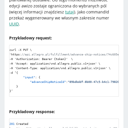
edycji awizo zostaje ograniczona do wybranych pól
(więcej informacji znajdziesz
tutaj
). Jako commandId
przekaż wygenerowany we własnym zakresie numer
UUID
.
Przykładowy request:
curl -X PUT \

'https
:
//api.allegro.pl/fulfillment/advance-ship-notices/74c605e4-482
-H 'Authorization
:
 Bearer 
{
token
}
'  \

-H 'Accept
:
 application/vnd.allegro.public.v1+json' \

-H 'Content-Type
:
 application/vnd.allegro.public.v1+json' \ 

-d ‘
{
"input"
:
{
"advanceShipNoticeId"
:
"89bdbddf-8b00-47c5-b4c1-798201222e
}
}
’
Przykładowy response:
201
 Created
