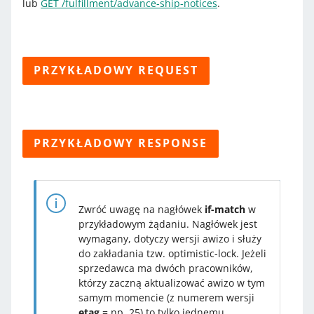
lub
GET /fulfillment/advance-ship-notices
.
PRZYKŁADOWY REQUEST
PRZYKŁADOWY RESPONSE
Zwróć uwagę na nagłówek
if-match
w
przykładowym żądaniu. Nagłówek jest
wymagany, dotyczy wersji awizo i służy
do zakładania tzw. optimistic-lock. Jeżeli
sprzedawca ma dwóch pracowników,
którzy zaczną aktualizować awizo w tym
samym momencie (z numerem wersji
etag
= np. 25) to tylko jednemu