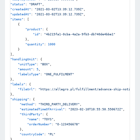
"status"
:
"DRAFT"
,
"createdAt"
:
"2021-03-02T13:39:12.739Z"
,
"updatedAt"
:
"2021-03-02T13:39:12.739Z"
,
"items"
:
[
{
"product"
:
{
"id"
:
"4b215fa1-0cba-4a2a-9fb3-db740de4bbe1"
}
,
"quantity"
:
1000
}
]
,
"handlingUnit"
:
{
"unitType"
:
"BOX"
,
"amount"
:
5
,
"labelsType"
:
"ONE_FULFILMENT"
}
,
"labels"
:
{
"fileUrl"
:
"https://allegro.pl/fulfillment/advance-ship-notices/1
}
,
"shipping"
:
{
"method"
:
"THIRD_PARTY_DELIVERY"
,
"estimatedTimeOfArrival"
:
"2023-02-10T10:55:50.550672Z"
,
"thirdParty"
:
{
"name"
:
"TOYS"
,
"orderNumber"
:
"O-123456678"
}
,
"countryCode"
:
"PL"
}
,