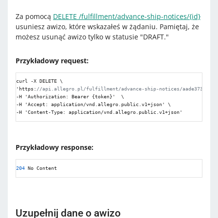
Za pomocą
DELETE /fulfillment/advance-ship-notices/{id}
usuniesz awizo, które wskazałeś w żądaniu. Pamiętaj, że
możesz usunąć awizo tylko w statusie "DRAFT."
Przykładowy request:
curl -X DELETE \

'https
:
//api.allegro.pl/fulfillment/advance-ship-notices/aade3739-2fe
-H 'Authorization
:
 Bearer 
{
token
}
'  \

-H 'Accept
:
 application/vnd.allegro.public.v1+json' \

-H 'Content-Type
:
 application/vnd.allegro.public.v1+json'  
Przykładowy response:
204
 No Content
Uzupełnij dane o awizo