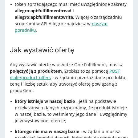
token sprzedającego musi mieć uwzględnione zakresy
allegro:api:fulfillment:read
i
allegro:api:fulfillment:write.
Więcej o zarządzadniu
scope’ami w API Allegro znajdziesz w
naszym
poradniku
.
Jak wystawić ofertę
Aby wystawić ofertę w usłudze One Fulfillment, musisz
połączyć ją z produktem
. Zrobisz to za pomocą
POST
/sale/product-offers
- w żądaniu przekaż dane produktu,
cenę i liczbę sztuk, aby utworzyć ofertę powiązaną z
produktem:
który istnieje w naszej bazie
- jeśli na podstawie
przekazanych danych rozpoznamy, że produkt istnieje
w naszej bazie, to weźmiemy jego dane i uwzględnimy
je w wystawionej ofercie;
którego nie ma w naszej bazie
- w żądaniu musisz
przekazać komplet danych, które opisują sprzedawany