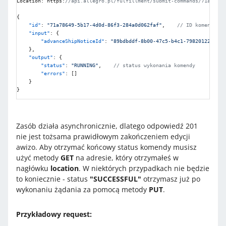
Location
:
 https
:
//api.allegro.pl/fulfillment/submit-commands/71a78649
{
"id"
:
"71a78649-5b17-4d0d-86f3-284a0d062faf"
,
// ID komendy
"input"
:
{
"advanceShipNoticeId"
:
"89bdbddf-8b00-47c5-b4c1-798201222e51"
}
,
"output"
:
{
"status"
:
"RUNNING"
,
// status wykonania komendy
"errors"
:
[
]
}
}
Zasób działa asynchronicznie, dlatego odpowiedź 201
nie jest tożsama prawidłowym zakończeniem edycji
awizo. Aby otrzymać końcowy status komendy musisz
użyć metody
GET
na adresie, który otrzymałeś w
nagłówku
location
. W niektórych przypadkach nie będzie
to koniecznie - status
"SUCCESSFUL"
otrzymasz już po
wykonaniu żądania za pomocą metody
PUT
.
Przykładowy request: