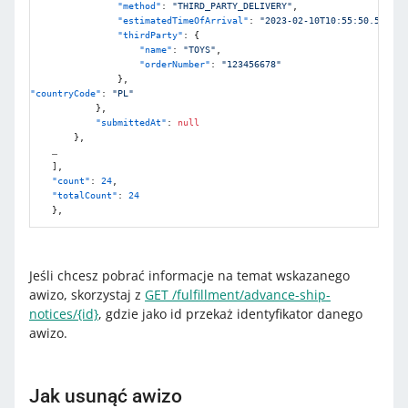
"method"
:
"THIRD_PARTY_DELIVERY"
,
"estimatedTimeOfArrival"
:
"2023-02-10T10:55:50.550672
"thirdParty"
:
{
"name"
:
"TOYS"
,
"orderNumber"
:
"123456678"
}
,
"countryCode"
:
"PL"
}
,
"submittedAt"
:
null
}
,
    …

]
,
"count"
:
24
,
"totalCount"
:
24
}
,
Jeśli chcesz pobrać informacje na temat wskazanego
awizo, skorzystaj z
GET /fulfillment/advance-ship-
notices/{id}
, gdzie jako id przekaż identyfikator danego
awizo.
Jak usunąć awizo