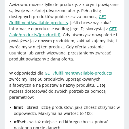
Awizować możesz tylko te produkty, z którymi powiązane
są twoje wcześniej utworzone oferty. Pełną listę
dostępnych produktów pobierzesz za pomocą
GET
/fulfillment/available-products
. Jeśli chcesz wyszukać
informacje o produkcie według jego ID, skorzystaj z
GET
/sale/products/{productId}
. Gdy utworzysz nową ofertę i
powiążesz ją z nowym produktem, zaktualizujemy listę i
zwrócimy w niej ten produkt. Gdy oferta zostanie
usunięta lub zarchiwizowana, przestaniemy zwracać
produkt powiązany z daną ofertą.
W odpowiedzi dla
GET /fulfillment/available-products
zwrócimy listę 50 produktów uporządkowanych
alfabetycznie na podstawie nazwy produktu. Listę
możesz dostosować do swoich potrzeb za pomocą
parametrów:
limit
- określ liczbę produktów, jaką chcesz otrzymać w
odpowiedzi. Maksymalna wartość to 100;
offset
- wskaż miejsce, od którego chcesz pobrać
następną porcję danych.