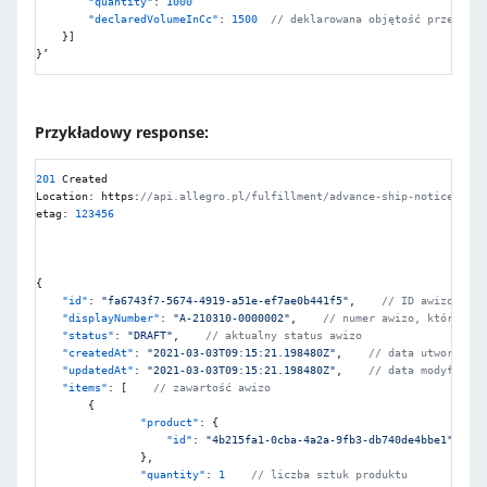
"quantity"
:
1000
"declaredVolumeInCc"
:
1500
// deklarowana objętość przedmiot
}
]
}
’
Przykładowy response:
201
 Created

Location
:
 https
:
//api.allegro.pl/fulfillment/advance-ship-notices/fa6
etag
:
123456
{
"id"
:
"fa6743f7-5674-4919-a51e-ef7ae0b441f5"
,
// ID awizo w fo
"displayNumber"
:
"A-210310-0000002"
,
// numer awizo, który będ
"status"
:
"DRAFT"
,
// aktualny status awizo
"createdAt"
:
"2021-03-03T09:15:21.198480Z"
,
// data utworzenia
"updatedAt"
:
"2021-03-03T09:15:21.198480Z"
,
// data modyfikacj
"items"
:
[
// zawartość awizo    
{
"product"
:
{
"id"
:
"4b215fa1-0cba-4a2a-9fb3-db740de4bbe1"
,
}
,
"quantity"
:
1
// liczba sztuk produktu