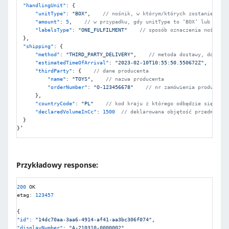
"handlingUnit"
:
{
"unitType"
:
"BOX"
,
// nośnik, w którym/których zostanie wysł
"amount"
:
5
,
// w przypadku, gdy unitType to ‘BOX’ lub ‘PALL
"labelsType"
:
"ONE_FULFILMENT"
// sposób oznaczenia nośników
}
,
"shipping"
:
{
"method"
:
"THIRD_PARTY_DELIVERY"
,
// metoda dostawy, dostępn
"estimatedTimeOfArrival"
:
"2023-02-10T10:55:50.550672Z"
,
// 
"thirdParty"
:
{
// dane producenta
"name"
:
"TOYS"
,
// nazwa producenta
"orderNumber"
:
"O-123456678"
// nr zamówienia producenta
}
,
"countryCode"
:
"PL"
// kod kraju z którego odbędzie się dost
"declaredVolumeInCc"
:
1500
// deklarowana objętość przedmiotów
}
}
Przykładowy response:
200
 OK

etag
:
123457
{
"id"
:
"14dc70aa-3aa6-4914-af41-aa3bc306f074"
,
"displayNumber"
:
"A-210310-0000002"
,