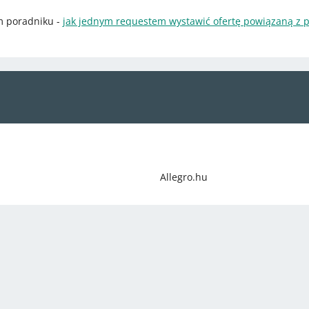
m poradniku -
jak jednym requestem wystawić ofertę powiązaną z
Allegro.hu