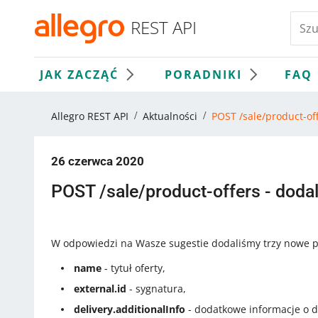
REST API
JAK ZACZĄĆ
PORADNIKI
FAQ
Allegro REST API
Aktualności
POST /sale/product-of
26 czerwca 2020
POST /sale/product-offers - doda
W odpowiedzi na Wasze sugestie dodaliśmy trzy nowe p
name
- tytuł oferty,
external.id
- sygnatura,
delivery.additionalInfo
- dodatkowe informacje o d