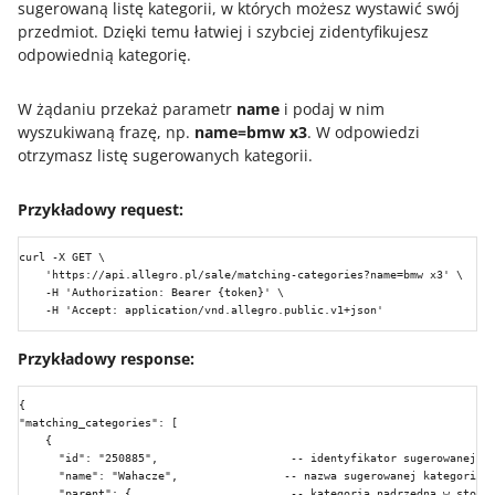
sugerowaną listę kategorii, w których możesz wystawić swój
przedmiot. Dzięki temu łatwiej i szybciej zidentyfikujesz
odpowiednią kategorię.
W żądaniu przekaż parametr
name
i podaj w nim
wyszukiwaną frazę, np.
name=bmw x3
. W odpowiedzi
otrzymasz listę sugerowanych kategorii.
Przykładowy request:
curl -X GET \

    'https://api.allegro.pl/sale/matching-categories?name=bmw x3' \

    -H 'Authorization: Bearer {token}' \

Przykładowy response:
{

"matching_categories": [

    {

      "id": "250885",                    -- identyfikator sugerowanej ka
      "name": "Wahacze",                -- nazwa sugerowanej kategorii.

      "parent": {                        -- kategoria nadrzędna w stosun