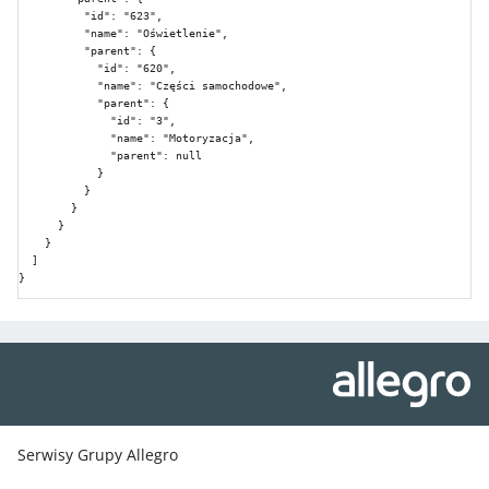
          "id": "623",

          "name": "Oświetlenie",

          "parent": {

            "id": "620",

            "name": "Części samochodowe",

            "parent": {

              "id": "3",

              "name": "Motoryzacja",

              "parent": null

            }

          }

        }

      }

    }

  ]

}
Serwisy Grupy Allegro