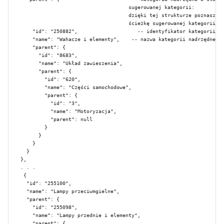
                                        sugerowanej kategorii:

                                        dzięki tej strukturze poznasz do
                                        ścieżkę sugerowanej kategorii.

        "id": "250882",                    -- identyfikator kategorii na
        "name": "Wahacze i elementy",    -- nazwa kategorii nadrzędnej.

        "parent": {

          "id": "8683",

          "name": "Układ zawieszenia",

          "parent": {

            "id": "620",

            "name": "Części samochodowe",

            "parent": {

              "id": "3",

              "name": "Motoryzacja",

              "parent": null

            }

          }

        }

      }

    },

    . . .

     {

      "id": "255100",

      "name": "Lampy przeciwmgielne",

      "parent": {

        "id": "255098",

        "name": "Lampy przednie i elementy",

        "parent": {
