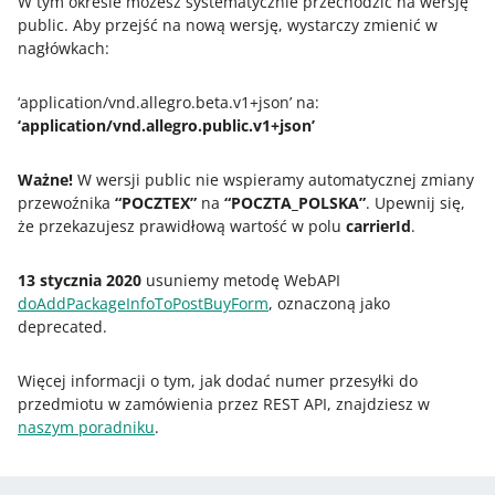
W tym okresie możesz systematycznie przechodzić na wersję
public. Aby przejść na nową wersję, wystarczy zmienić w
nagłówkach:
‘application/vnd.allegro.beta.v1+json’ na:
‘application/vnd.allegro.public.v1+json’
Ważne!
W wersji public nie wspieramy automatycznej zmiany
przewoźnika
“POCZTEX”
na
“POCZTA_POLSKA”
. Upewnij się,
że przekazujesz prawidłową wartość w polu
carrierId
.
13 stycznia 2020
usuniemy metodę WebAPI
doAddPackageInfoToPostBuyForm
, oznaczoną jako
deprecated.
Więcej informacji o tym, jak dodać numer przesyłki do
przedmiotu w zamówienia przez REST API, znajdziesz w
naszym poradniku
.