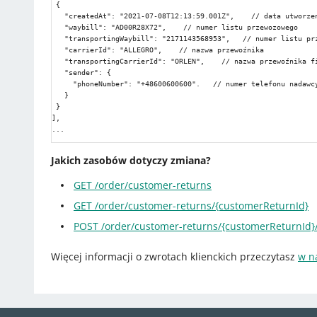
 {

   "createdAt": "2021-07-08T12:13:59.001Z",    // data utworzen
   "waybill": "AD00R28X72",    // numer listu przewozowego

   "transportingWaybill": "2171143568953",   // numer listu pr
   "carrierId": "ALLEGRO",    // nazwa przewoźnika

   "transportingCarrierId": "ORLEN",    // nazwa przewoźnika f
   "sender": {

     "phoneNumber": "+48600600600".   // numer telefonu nadawcy
   }

 }

],

...
Jakich zasobów dotyczy zmiana?
GET /order/customer-returns
GET /order/customer-returns/{customerReturnId}
POST /order/customer-returns/{customerReturnId}/
Więcej informacji o zwrotach klienckich przeczytasz
w n