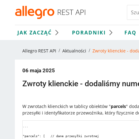
REST API
JAK ZACZĄĆ
PORADNIKI
FAQ
Allegro REST API
Aktualności
Zwroty klienckie - do
06 maja 2025
Zwroty klienckie - dodaliśmy num
W zwrotach klienckich w tablicy obiektów "
parcels
" dod
przesyłki i identyfikatorze przewoźnika, który fizycznie 
...

"parcels": [   // dane przesyłki zwrotnej
