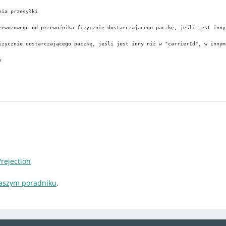
ia przesyłki

zewozowego od przewoźnika fizycznie dostarczającego paczkę, jeśli jest inny
izycznie dostarczającego paczkę, jeśli jest inny niż w "carrierId", w innym 


rejection
aszym poradniku
.