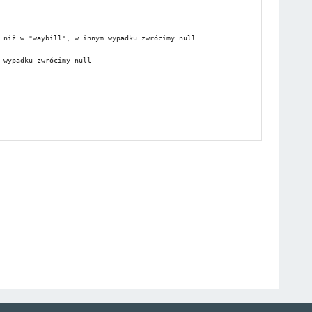
 niż w "waybill", w innym wypadku zwrócimy null

wypadku zwrócimy null
