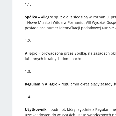
1.1.
Spółka
– ​Allegro sp. z o.o. z siedzibą w Poznaniu,
- Nowe Miasto i Wilda w Poznaniu, VIII Wydział Go
posiadająca numer identyfikacji podatkowej NIP 52
1.2.
Allegro
– prowadzona przez Spółkę, na zasadach okr
lub innych lokalnych domenach;
1.3.
Regulamin Allegro
– regulamin określający zasady ś
1.4.
Użytkownik
– podmiot, który, zgodnie z Regulaminem
uzyskał dostęp do wszystkich usług świadczonych pr