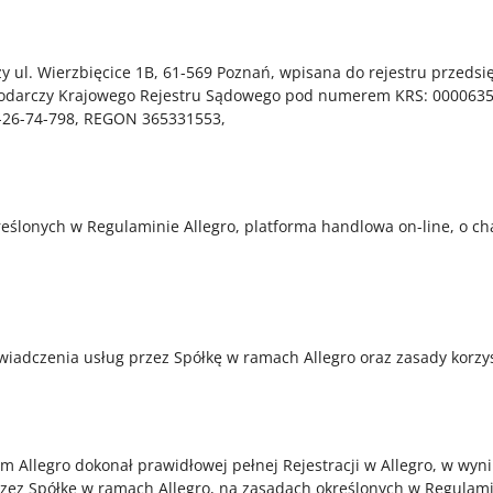
 przy ul. Wierzbięcice 1B, 61-569 Poznań, wpisana do rejestru prz
spodarczy Krajowego Rejestru Sądowego pod numerem KRS: 000063501
5-26-74-798, REGON 365331553,
eślonych w Regulaminie Allegro, platforma handlowa on-line, o ch
wiadczenia usług przez Spółkę w ramach Allegro oraz zasady korzys
 Allegro dokonał prawidłowej pełnej Rejestracji w Allegro, w wynik
zez Spółkę w ramach Allegro, na zasadach określonych w Regulamin