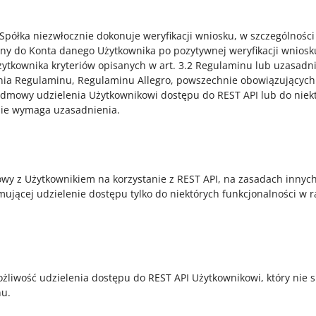
, Spółka niezwłocznie dokonuje weryfikacji wniosku, w szczególno
ny do Konta danego Użytkownika po pozytywnej weryfikacji wnios
żytkownika kryteriów opisanych w art. 3.2 Regulaminu lub uzasad
nia Regulaminu, Regulaminu Allegro, powszechnie obowiązujących p
 odmowy udzielenia Użytkownikowi dostępu do REST API lub do nie
nie wymaga uzasadnienia.
y z Użytkownikiem na korzystanie z REST API, na zasadach innych
jącej udzielenie dostępu tylko do niektórych funkcjonalności w 
liwość udzielenia dostępu do REST API Użytkownikowi, który nie
nu.